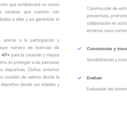
trato que establecerá un nuevo
Construcción de estr
as canarias que cuenten con
preventivas, promotor
adas a ellas y así garantizar el
colaboración en accio
entornos socio comuni
, animar a la participación y
mayor número de licencias de
Concienciar y visua
 4P+
para la creación y mejora
Sensibilización y conc
ltimo es proteger a las personas
nes deportivas. Dichos entornos
es sociales de valores desde la
Evaluar
ma deportivo desde sus edades y
Evaluación del sistem